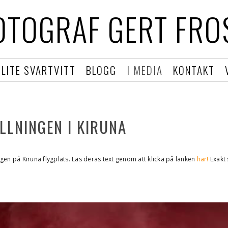
OTOGRAF GERT FRO
LITE SVARTVITT
BLOGG
I MEDIA
KONTAKT
LLNINGEN I KIRUNA
en på Kiruna flygplats. Läs deras text genom att klicka på länken
här!
Exakt 