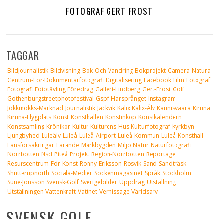
FOTOGRAF GERT FROST
TAGGAR
Bildjournalistik
Bildvisning
Bok-Och-Vandring
Bokprojekt
Camera-Natura
Centrum-För-Dokumentärfotografi
Digitalisering
Facebook
Film
Fotograf
Fotografi
Fototävling
Föredrag
Galleri-Lindberg
Gert-Frost
Golf
Gothenburgstreetphotofestival
Gspf
Harsprånget
Instagram
Jokkmokks-Marknad
Journalistik
Jäckvik
Kalix
Kalix-Älv
Kaunisvaara
Kiruna
Kiruna-Flygplats
Konst
Konsthallen
Konstinköp
Konstkalendern
Konstsamling
Krönikor
Kultur
Kulturens-Hus
Kulturfotograf
Kyrkbyn
Ljungbyhed
Luleälv
Luleå
Luleå-Airport
Luleå-Kommun
Luleå-Konsthall
Länsförsäkringar
Lärande
Markbygden
Miljö
Natur
Naturfotografi
Norrbotten
Nsd
Piteå
Projekt
Region-Norrbotten
Reportage
Resurscentrum-För-Konst
Ronny-Eriksson
Rosvik
Sand
Sandträsk
Shutterupnorth
Sociala-Medier
Sockenmagasinet
Språk
Stockholm
Sune-Jonsson
Svensk-Golf
Sverigebilder
Uppdrag
Utställning
Utställningen
Vattenkraft
Vattnet
Vernissage
Världsarv
SVENSK GOLF