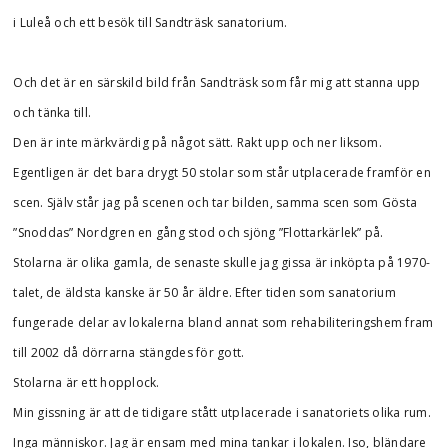
i Luleå och ett besök till Sandträsk sanatorium.
Och det är en särskild bild från Sandträsk som får mig att stanna upp
och tänka till.
Den är inte märkvärdig på något sätt. Rakt upp och ner liksom.
Egentligen är det bara drygt 50 stolar som står utplacerade framför en
scen. Själv står jag på scenen och tar bilden, samma scen som Gösta
”Snoddas” Nordgren en gång stod och sjöng ”Flottarkärlek” på.
Stolarna är olika gamla, de senaste skulle jag gissa är inköpta på 1970-
talet, de äldsta kanske är 50 år äldre. Efter tiden som sanatorium
fungerade delar av lokalerna bland annat som rehabiliteringshem fram
till 2002 då dörrarna stängdes för gott.
Stolarna är ett hopplock.
Min gissning är att de tidigare stått utplacerade i sanatoriets olika rum.
Inga människor. Jag är ensam med mina tankar i lokalen. Iso, bländare