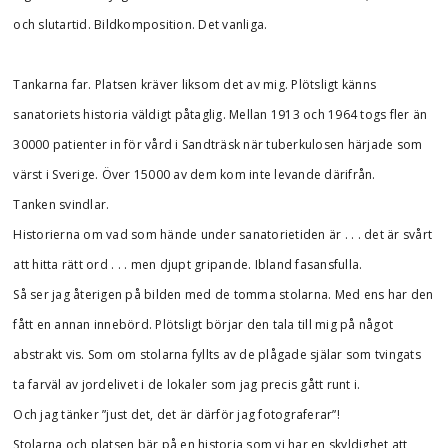
och slutartid. Bildkomposition. Det vanliga.
Tankarna far. Platsen kräver liksom det av mig. Plötsligt känns
sanatoriets historia väldigt påtaglig. Mellan 1913 och 1964 togs fler än
30000 patienter in för vård i Sandträsk när tuberkulosen härjade som
värst i Sverige. Över 15000 av dem kom inte levande därifrån.
Tanken svindlar.
Historierna om vad som hände under sanatorietiden är . . . det är svårt
att hitta rätt ord . . . men djupt gripande. Ibland fasansfulla.
Så ser jag återigen på bilden med de tomma stolarna. Med ens har den
fått en annan innebörd. Plötsligt börjar den tala till mig på något
abstrakt vis. Som om stolarna fyllts av de plågade själar som tvingats
ta farväl av jordelivet i de lokaler som jag precis gått runt i.
Och jag tänker ”just det, det är därför jag fotograferar”!
Stolarna och platsen bär på en historia som vi har en skyldighet att