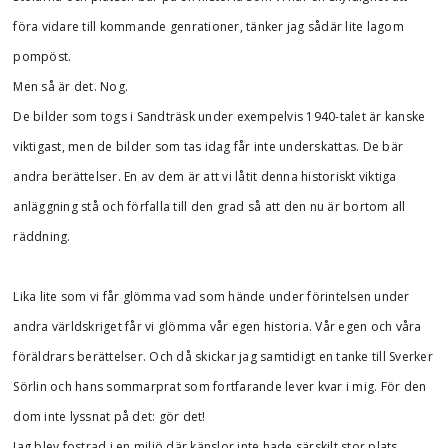
föra vidare till kommande genrationer, tänker jag sådär lite lagom
pompöst.
Men så är det. Nog.
De bilder som togs i Sandträsk under exempelvis 1940-talet är kanske
viktigast, men de bilder som tas idag får inte underskattas. De bär
andra berättelser. En av dem är att vi låtit denna historiskt viktiga
anläggning stå och förfalla till den grad så att den nu är bortom all
räddning.
Lika lite som vi får glömma vad som hände under förintelsen under
andra världskriget får vi glömma vår egen historia. Vår egen och våra
föräldrars berättelser. Och då skickar jag samtidigt en tanke till Sverker
Sörlin och hans sommarprat som fortfarande lever kvar i mig. För den
dom inte lyssnat på det: gör det!
Jag blev fostrad i en miljö där känslor inte hade särskilt stor plats.