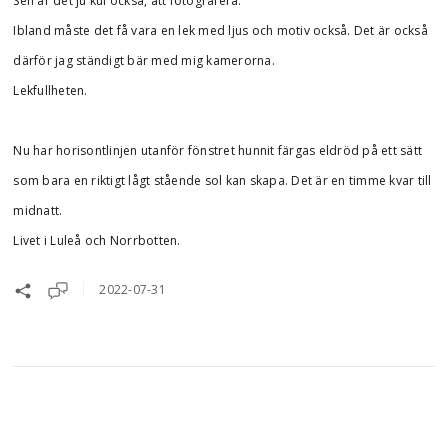
Sen är det ju kul också, att fotografera.
Ibland måste det få vara en lek med ljus och motiv också. Det är också
därför jag ständigt bär med mig kamerorna.
Lekfullheten.
Nu har horisontlinjen utanför fönstret hunnit färgas eldröd på ett sätt
som bara en riktigt lågt stående sol kan skapa. Det är en timme kvar till
midnatt.
Livet i Luleå och Norrbotten.
2022-07-31