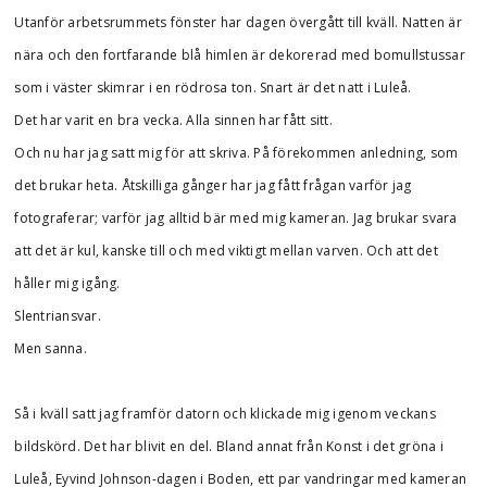
Utanför arbetsrummets fönster har dagen övergått till kväll. Natten är
nära och den fortfarande blå himlen är dekorerad med bomullstussar
som i väster skimrar i en rödrosa ton. Snart är det natt i Luleå.
Det har varit en bra vecka. Alla sinnen har fått sitt.
Och nu har jag satt mig för att skriva. På förekommen anledning, som
det brukar heta. Åtskilliga gånger har jag fått frågan varför jag
fotograferar; varför jag alltid bär med mig kameran. Jag brukar svara
att det är kul, kanske till och med viktigt mellan varven. Och att det
håller mig igång.
Slentriansvar.
Men sanna.
Så i kväll satt jag framför datorn och klickade mig igenom veckans
bildskörd. Det har blivit en del. Bland annat från Konst i det gröna i
Luleå, Eyvind Johnson-dagen i Boden, ett par vandringar med kameran