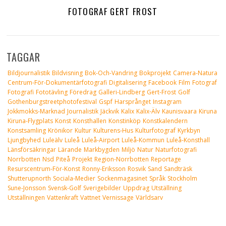
FOTOGRAF GERT FROST
TAGGAR
Bildjournalistik
Bildvisning
Bok-Och-Vandring
Bokprojekt
Camera-Natura
Centrum-För-Dokumentärfotografi
Digitalisering
Facebook
Film
Fotograf
Fotografi
Fototävling
Föredrag
Galleri-Lindberg
Gert-Frost
Golf
Gothenburgstreetphotofestival
Gspf
Harsprånget
Instagram
Jokkmokks-Marknad
Journalistik
Jäckvik
Kalix
Kalix-Älv
Kaunisvaara
Kiruna
Kiruna-Flygplats
Konst
Konsthallen
Konstinköp
Konstkalendern
Konstsamling
Krönikor
Kultur
Kulturens-Hus
Kulturfotograf
Kyrkbyn
Ljungbyhed
Luleälv
Luleå
Luleå-Airport
Luleå-Kommun
Luleå-Konsthall
Länsförsäkringar
Lärande
Markbygden
Miljö
Natur
Naturfotografi
Norrbotten
Nsd
Piteå
Projekt
Region-Norrbotten
Reportage
Resurscentrum-För-Konst
Ronny-Eriksson
Rosvik
Sand
Sandträsk
Shutterupnorth
Sociala-Medier
Sockenmagasinet
Språk
Stockholm
Sune-Jonsson
Svensk-Golf
Sverigebilder
Uppdrag
Utställning
Utställningen
Vattenkraft
Vattnet
Vernissage
Världsarv