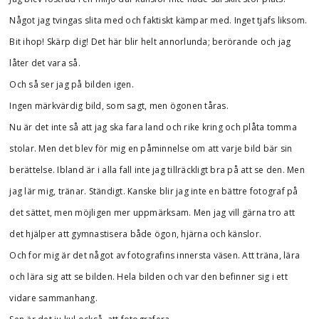
Något jag tvingas slita med och faktiskt kämpar med. Inget tjafs liksom.
Bit ihop! Skärp dig! Det här blir helt annorlunda; berörande och jag
låter det vara så.
Och så ser jag på bilden igen.
Ingen märkvärdig bild, som sagt, men ögonen tåras.
Nu är det inte så att jag ska fara land och rike kring och plåta tomma
stolar. Men det blev för mig en påminnelse om att varje bild bär sin
berättelse. Ibland är i alla fall inte jag tillräckligt bra på att se den. Men
jag lär mig, tränar. Ständigt. Kanske blir jag inte en bättre fotograf på
det sättet, men möjligen mer uppmärksam. Men jag vill gärna tro att
det hjälper att gymnastisera både ögon, hjärna och känslor.
Och for mig är det något av fotografins innersta väsen. Att träna, lära
och lära sig att se bilden. Hela bilden och var den befinner sig i ett
vidare sammanhang.