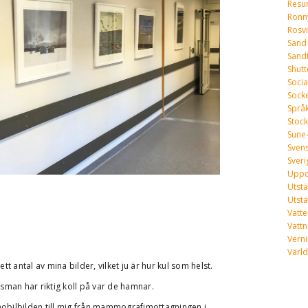
Resu
Ronn
Rosvi
Sand
Sand
Shut
Socia
Sock
Språ
Stoc
Sune
Svens
Sveri
Uppd
Utstä
Utstä
Vatte
Vattn
Vern
Värld
 antal av mina bilder, vilket ju är hur kul som helst.
man har riktig koll på var de hamnar.
bilbilden till mig från mammografimottagningen i