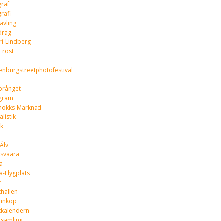
graf
rafi
ävling
drag
ri-Lindberg
Frost
enburgstreetphotofestival
prånget
agram
mokks-Marknad
alistik
ik
-Älv
isvaara
a
a-Flygplats
t
hallen
tinköp
tkalendern
tsamling