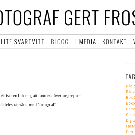
OTOGRAF GERT FRO
LITE SVARTVITT
BLOGG
I MEDIA
KONTAKT
TA
Bildj
Bildv
 Affischen fick mig att fundera över begreppet
Bok-
Bokp
r alldeles utmärkt med "fotograf".
Came
Cent
Digit
Face
Film