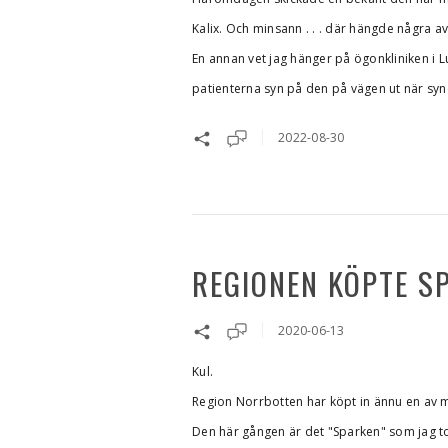
Kalix. Och minsann . . . där hängde några av
En annan vet jag hänger på ögonkliniken i Lul
patienterna syn på den på vägen ut när syne
2022-08-30
REGIONEN KÖPTE S
2020-06-13
Kul.
Region Norrbotten har köpt in ännu en av mi
Den här gången är det "Sparken" som jag tog