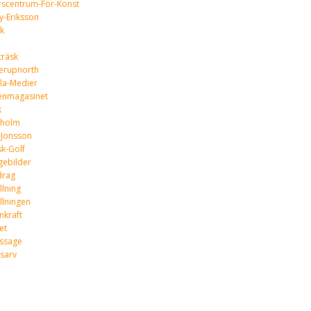
rscentrum-För-Konst
y-Eriksson
k
träsk
terupnorth
la-Medier
enmagasinet
k
kholm
-Jonsson
k-Golf
gebilder
rag
llning
llningen
nkraft
et
issage
sarv