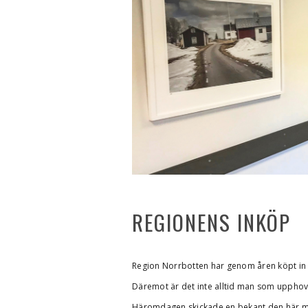
REGIONENS INKÖP
Region Norrbotten har genom åren köpt in ett
Däremot är det inte alltid man som upphovs
Häromdagen skickade en bekant den här mo