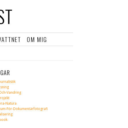
ST
VATTNET
OM MIG
GGAR
ournalistik
isning
Och-Vandring
rojekt
ra-Natura
rum-För-Dokumentärfotografi
alisering
book