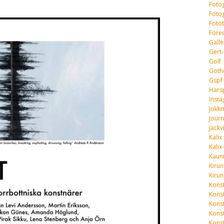
Foto
Fotog
Fotot
Före
Galle
Gert-
Golf
Goth
Gspf
Hars
Inst
Jokk
Journ
Jäckv
Kalix
Kalix
Kaun
Kirun
Kirun
Kons
Konst
Kons
Kons
Kons