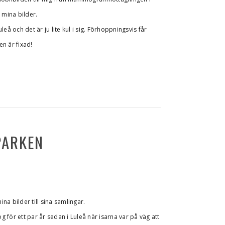
 mina bilder.
eå och det är ju lite kul i sig. Förhoppningsvis får
n är fixad!
PARKEN
na bilder till sina samlingar.
 för ett par år sedan i Luleå när isarna var på väg att