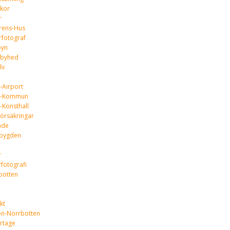
ikor
r
urens-Hus
rfotograf
byn
gbyhed
lv
-Airport
å-Kommun
-Konsthall
örsäkringar
nde
bygden
r
fotografi
botten
kt
on-Norrbotten
rtage