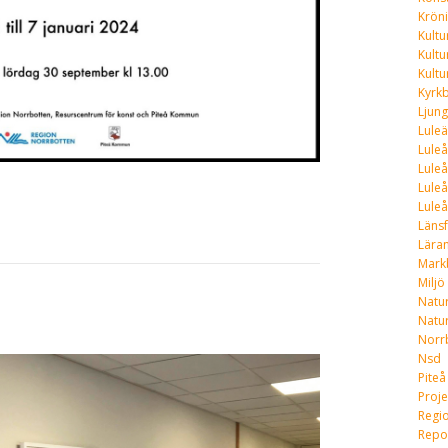
Krön
Kultu
Kult
Kultu
Kyrk
Ljun
Luleä
Luleå
Luleå
Lule
Luleå
Länsf
Lära
Mark
Miljö
Natu
Natur
Norr
Nsd
Piteå
Proje
Regi
Repo