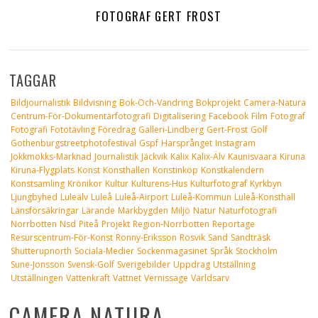
FOTOGRAF GERT FROST
TAGGAR
Bildjournalistik
Bildvisning
Bok-Och-Vandring
Bokprojekt
Camera-Natura
Centrum-För-Dokumentärfotografi
Digitalisering
Facebook
Film
Fotograf
Fotografi
Fototävling
Föredrag
Galleri-Lindberg
Gert-Frost
Golf
Gothenburgstreetphotofestival
Gspf
Harsprånget
Instagram
Jokkmokks-Marknad
Journalistik
Jäckvik
Kalix
Kalix-Älv
Kaunisvaara
Kiruna
Kiruna-Flygplats
Konst
Konsthallen
Konstinköp
Konstkalendern
Konstsamling
Krönikor
Kultur
Kulturens-Hus
Kulturfotograf
Kyrkbyn
Ljungbyhed
Luleälv
Luleå
Luleå-Airport
Luleå-Kommun
Luleå-Konsthall
Länsförsäkringar
Lärande
Markbygden
Miljö
Natur
Naturfotografi
Norrbotten
Nsd
Piteå
Projekt
Region-Norrbotten
Reportage
Resurscentrum-För-Konst
Ronny-Eriksson
Rosvik
Sand
Sandträsk
Shutterupnorth
Sociala-Medier
Sockenmagasinet
Språk
Stockholm
Sune-Jonsson
Svensk-Golf
Sverigebilder
Uppdrag
Utställning
Utställningen
Vattenkraft
Vattnet
Vernissage
Världsarv
CAMERA NATURA