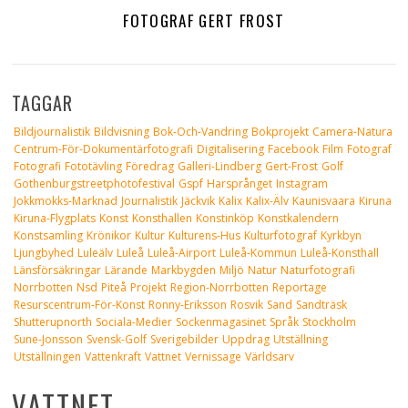
FOTOGRAF GERT FROST
TAGGAR
Bildjournalistik
Bildvisning
Bok-Och-Vandring
Bokprojekt
Camera-Natura
Centrum-För-Dokumentärfotografi
Digitalisering
Facebook
Film
Fotograf
Fotografi
Fototävling
Föredrag
Galleri-Lindberg
Gert-Frost
Golf
Gothenburgstreetphotofestival
Gspf
Harsprånget
Instagram
Jokkmokks-Marknad
Journalistik
Jäckvik
Kalix
Kalix-Älv
Kaunisvaara
Kiruna
Kiruna-Flygplats
Konst
Konsthallen
Konstinköp
Konstkalendern
Konstsamling
Krönikor
Kultur
Kulturens-Hus
Kulturfotograf
Kyrkbyn
Ljungbyhed
Luleälv
Luleå
Luleå-Airport
Luleå-Kommun
Luleå-Konsthall
Länsförsäkringar
Lärande
Markbygden
Miljö
Natur
Naturfotografi
Norrbotten
Nsd
Piteå
Projekt
Region-Norrbotten
Reportage
Resurscentrum-För-Konst
Ronny-Eriksson
Rosvik
Sand
Sandträsk
Shutterupnorth
Sociala-Medier
Sockenmagasinet
Språk
Stockholm
Sune-Jonsson
Svensk-Golf
Sverigebilder
Uppdrag
Utställning
Utställningen
Vattenkraft
Vattnet
Vernissage
Världsarv
VATTNET