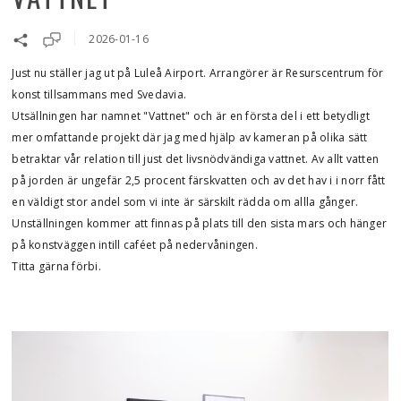
2026-01-16
Just nu ställer jag ut på Luleå Airport. Arrangörer är Resurscentrum för
konst tillsammans med Svedavia.
Utsällningen har namnet "Vattnet" och är en första del i ett betydligt
mer omfattande projekt där jag med hjälp av kameran på olika sätt
betraktar vår relation till just det livsnödvändiga vattnet. Av allt vatten
på jorden är ungefär 2,5 procent färskvatten och av det hav i i norr fått
en väldigt stor andel som vi inte är särskilt rädda om allla gånger.
Unställningen kommer att finnas på plats till den sista mars och hänger
på konstväggen intill caféet på nedervåningen.
Titta gärna förbi.