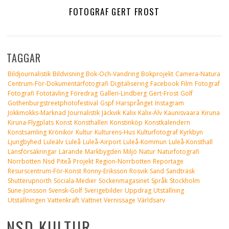
FOTOGRAF GERT FROST
TAGGAR
Bildjournalistik
Bildvisning
Bok-Och-Vandring
Bokprojekt
Camera-Natura
Centrum-För-Dokumentärfotografi
Digitalisering
Facebook
Film
Fotograf
Fotografi
Fototävling
Föredrag
Galleri-Lindberg
Gert-Frost
Golf
Gothenburgstreetphotofestival
Gspf
Harsprånget
Instagram
Jokkmokks-Marknad
Journalistik
Jäckvik
Kalix
Kalix-Älv
Kaunisvaara
Kiruna
Kiruna-Flygplats
Konst
Konsthallen
Konstinköp
Konstkalendern
Konstsamling
Krönikor
Kultur
Kulturens-Hus
Kulturfotograf
Kyrkbyn
Ljungbyhed
Luleälv
Luleå
Luleå-Airport
Luleå-Kommun
Luleå-Konsthall
Länsförsäkringar
Lärande
Markbygden
Miljö
Natur
Naturfotografi
Norrbotten
Nsd
Piteå
Projekt
Region-Norrbotten
Reportage
Resurscentrum-För-Konst
Ronny-Eriksson
Rosvik
Sand
Sandträsk
Shutterupnorth
Sociala-Medier
Sockenmagasinet
Språk
Stockholm
Sune-Jonsson
Svensk-Golf
Sverigebilder
Uppdrag
Utställning
Utställningen
Vattenkraft
Vattnet
Vernissage
Världsarv
NSD KULTUR