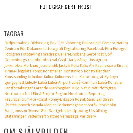
FOTOGRAF GERT FROST
TAGGAR
Bildjournalistik
Bildvisning
Bok-Och-Vandring
Bokprojekt
Camera-Natura
Centrum-För-Dokumentärfotografi
Digitalisering
Facebook
Film
Fotograf
Fotografi
Fototävling
Föredrag
Galleri-Lindberg
Gert-Frost
Golf
Gothenburgstreetphotofestival
Gspf
Harsprånget
Instagram
Jokkmokks-Marknad
Journalistik
Jäckvik
Kalix
Kalix-Älv
Kaunisvaara
Kiruna
Kiruna-Flygplats
Konst
Konsthallen
Konstinköp
Konstkalendern
Konstsamling
Krönikor
Kultur
Kulturens-Hus
Kulturfotograf
Kyrkbyn
Ljungbyhed
Luleälv
Luleå
Luleå-Airport
Luleå-Kommun
Luleå-Konsthall
Länsförsäkringar
Lärande
Markbygden
Miljö
Natur
Naturfotografi
Norrbotten
Nsd
Piteå
Projekt
Region-Norrbotten
Reportage
Resurscentrum-För-Konst
Ronny-Eriksson
Rosvik
Sand
Sandträsk
Shutterupnorth
Sociala-Medier
Sockenmagasinet
Språk
Stockholm
Sune-Jonsson
Svensk-Golf
Sverigebilder
Uppdrag
Utställning
Utställningen
Vattenkraft
Vattnet
Vernissage
Världsarv
OM SJÄLVBILDEN