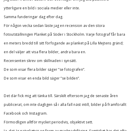
ytterligare en bild i sociala medier eller inte.
Samma funderingar dag efter dag.
För någon vecka sedan läste jag en recension av den stora
fotoutställningen Planket på Söder i Stockholm. Varje fotograf får bara
en meters bredd till sitt förfogande av planket på Lilla Mejtens gränd;
en del väljer att visa flera bilder, andra bara en.
Recensenten skrev om skillnaden i synsätt.
De som visar flera bilder säger ”se fotografen”.
De som visar en enda bild säger ”se bilden”.
Det där fick mig att tänka till. Särskilt eftersom jag de senaste åren
publicerat, om inte dagligen så i alla fall näst intill, bilder på framförallt
Facebook och Instagram.
Förmodligen alltför mycket periodvis, objektivt sett.
Ja, det är naturligtvis en form av marknadsföring. Samtidigt har det ofta