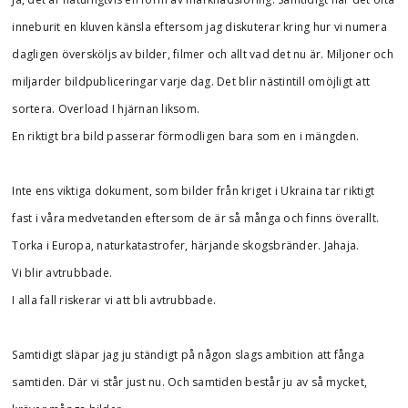
inneburit en kluven känsla eftersom jag diskuterar kring hur vi numera
dagligen översköljs av bilder, filmer och allt vad det nu är. Miljoner och
miljarder bildpubliceringar varje dag. Det blir nästintill omöjligt att
sortera. Overload I hjärnan liksom.
En riktigt bra bild passerar förmodligen bara som en i mängden.
Inte ens viktiga dokument, som bilder från kriget i Ukraina tar riktigt
fast i våra medvetanden eftersom de är så många och finns överallt.
Torka i Europa, naturkatastrofer, härjande skogsbränder. Jahaja.
Vi blir avtrubbade.
I alla fall riskerar vi att bli avtrubbade.
Samtidigt släpar jag ju ständigt på någon slags ambition att fånga
samtiden. Där vi står just nu. Och samtiden består ju av så mycket,