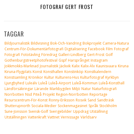
FOTOGRAF GERT FROST
TAGGAR
Bildjournalistik
Bildvisning
Bok-Och-Vandring
Bokprojekt
Camera-Natura
Centrum-För-Dokumentärfotografi
Digitalisering
Facebook
Film
Fotograf
Fotografi
Fototävling
Föredrag
Galleri-Lindberg
Gert-Frost
Golf
Gothenburgstreetphotofestival
Gspf
Harsprånget
Instagram
Jokkmokks-Marknad
Journalistik
Jäckvik
Kalix
Kalix-Älv
Kaunisvaara
Kiruna
Kiruna-Flygplats
Konst
Konsthallen
Konstinköp
Konstkalendern
Konstsamling
Krönikor
Kultur
Kulturens-Hus
Kulturfotograf
Kyrkbyn
Ljungbyhed
Luleälv
Luleå
Luleå-Airport
Luleå-Kommun
Luleå-Konsthall
Länsförsäkringar
Lärande
Markbygden
Miljö
Natur
Naturfotografi
Norrbotten
Nsd
Piteå
Projekt
Region-Norrbotten
Reportage
Resurscentrum-För-Konst
Ronny-Eriksson
Rosvik
Sand
Sandträsk
Shutterupnorth
Sociala-Medier
Sockenmagasinet
Språk
Stockholm
Sune-Jonsson
Svensk-Golf
Sverigebilder
Uppdrag
Utställning
Utställningen
Vattenkraft
Vattnet
Vernissage
Världsarv