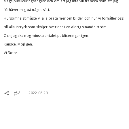
slags publiceringsångest och om att jag inte vill framstå som att jag
förhäver mig på något sätt.
Hursomhelst måste vi alla prata mer om bilder och hur vi förhåller oss
till alla intryck som sköljer över oss i en aldrig sinande ström.
Och jag ska nog minska antalet publiceringar igen.
Kanske. Möjligen.
Vi får se.
2022-08-29