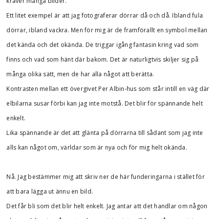
kräver många bilder.
Ett litet exempel är att jag fotograferar dörrar då och då. Ibland fula
dörrar, ibland vackra. Men för mig är de framförallt en symbol mellan
det kända och det okända. De triggar igång fantasin kring vad som
finns och vad som hänt där bakom. Det är naturligtvis skiljer sig på
många olika sätt, men de har alla något att berätta.
Kontrasten mellan ett övergivet Per Albin-hus som står intill en väg där
elbilarna susar förbi kan jag inte motstå. Det blir för spännande helt
enkelt.
Lika spännande är det att glänta på dörrarna till sådant som jag inte
alls kan något om, världar som är nya och för mig helt okända.
Nå. Jag bestämmer mig att skriv ner de här funderingarna i stället för
att bara lägga ut ännu en bild.
Det får bli som det blir helt enkelt. Jag antar att det handlar om någon