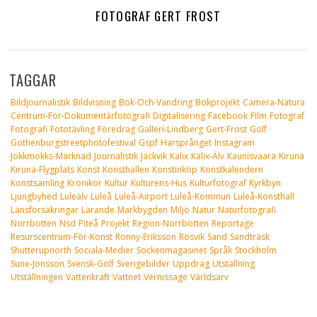
FOTOGRAF GERT FROST
TAGGAR
Bildjournalistik
Bildvisning
Bok-Och-Vandring
Bokprojekt
Camera-Natura
Centrum-För-Dokumentärfotografi
Digitalisering
Facebook
Film
Fotograf
Fotografi
Fototävling
Föredrag
Galleri-Lindberg
Gert-Frost
Golf
Gothenburgstreetphotofestival
Gspf
Harsprånget
Instagram
Jokkmokks-Marknad
Journalistik
Jäckvik
Kalix
Kalix-Älv
Kaunisvaara
Kiruna
Kiruna-Flygplats
Konst
Konsthallen
Konstinköp
Konstkalendern
Konstsamling
Krönikor
Kultur
Kulturens-Hus
Kulturfotograf
Kyrkbyn
Ljungbyhed
Luleälv
Luleå
Luleå-Airport
Luleå-Kommun
Luleå-Konsthall
Länsförsäkringar
Lärande
Markbygden
Miljö
Natur
Naturfotografi
Norrbotten
Nsd
Piteå
Projekt
Region-Norrbotten
Reportage
Resurscentrum-För-Konst
Ronny-Eriksson
Rosvik
Sand
Sandträsk
Shutterupnorth
Sociala-Medier
Sockenmagasinet
Språk
Stockholm
Sune-Jonsson
Svensk-Golf
Sverigebilder
Uppdrag
Utställning
Utställningen
Vattenkraft
Vattnet
Vernissage
Världsarv