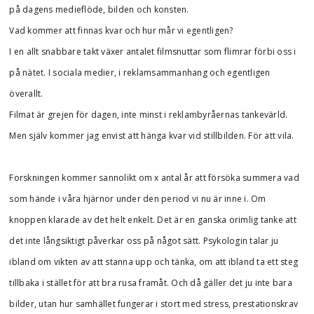
på dagens medieflöde, bilden och konsten.
Vad kommer att finnas kvar och hur mår vi egentligen?
I en allt snabbare takt växer antalet filmsnuttar som flimrar förbi oss i
på nätet. I sociala medier, i reklamsammanhang och egentligen
överallt.
Filmat är grejen för dagen, inte minst i reklambyråernas tankevärld.
Men själv kommer jag envist att hänga kvar vid stillbilden. För att vila.
Forskningen kommer sannolikt om x antal år att försöka summera vad
som hände i våra hjärnor under den period vi nu är inne i. Om
knoppen klarade av det helt enkelt. Det är en ganska orimlig tanke att
det inte långsiktigt påverkar oss på något sätt. Psykologin talar ju
ibland om vikten av att stanna upp och tänka, om att ibland ta ett steg
tillbaka i stället för att bra rusa framåt. Och då gäller det ju inte bara
bilder, utan hur samhället fungerar i stort med stress, prestationskrav