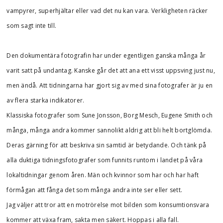
vampyrer, superhjältar eller vad det nu kan vara. Verkligheten räcker
som sagt inte till.
Den dokumentära fotografin har under egentligen ganska många år
varit satt på undantag. Kanske går det att ana ett visst uppsving just nu,
men ändå. Att tidningarna har gjort sig av med sina fotografer är ju en
av flera starka indikatorer.
Klassiska fotografer som Sune Jonsson, Borg Mesch, Eugene Smith och
många, många andra kommer sannolikt aldrig att bli helt bortglömda.
Deras gärning för att beskriva sin samtid är betydande. Och tänk på
alla duktiga tidningsfotografer som funnits runtom i landet på våra
lokaltidningar genom åren. Män och kvinnor som har och har haft
förmågan att fånga det som många andra inte ser eller sett.
Jag väljer att tror att en motrörelse mot bilden som konsumtionsvara
kommer att växa fram, sakta men säkert. Hoppas i alla fall.