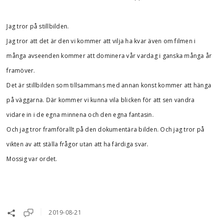
Jag tror på stillbilden.
Jag tror att det är den vi kommer att vilja ha kvar även om filmen i
många avseenden kommer att dominera vår vardag i ganska många år
framöver.
Det är stillbilden som tillsammans med annan konst kommer att hänga
på väggarna. Där kommer vi kunna vila blicken för att sen vandra
vidare in i de egna minnena och den egna fantasin.
Och jag tror framförallt på den dokumentära bilden. Och jag tror på
vikten av att ställa frågor utan att ha färdiga svar.
Mossig var ordet.
2019-08-21