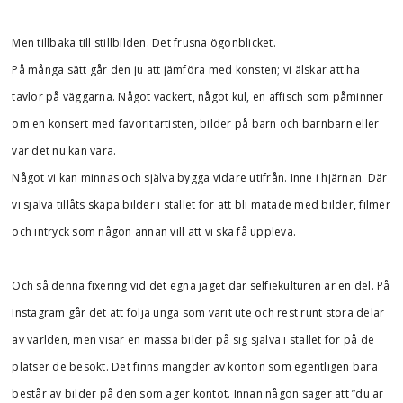
Men tillbaka till stillbilden. Det frusna ögonblicket.
På många sätt går den ju att jämföra med konsten; vi älskar att ha
tavlor på väggarna. Något vackert, något kul, en affisch som påminner
om en konsert med favoritartisten, bilder på barn och barnbarn eller
var det nu kan vara.
Något vi kan minnas och själva bygga vidare utifrån. Inne i hjärnan. Där
vi själva tillåts skapa bilder i stället för att bli matade med bilder, filmer
och intryck som någon annan vill att vi ska få uppleva.
Och så denna fixering vid det egna jaget där selfiekulturen är en del. På
Instagram går det att följa unga som varit ute och rest runt stora delar
av världen, men visar en massa bilder på sig själva i stället för på de
platser de besökt. Det finns mängder av konton som egentligen bara
består av bilder på den som äger kontot. Innan någon säger att ”du är