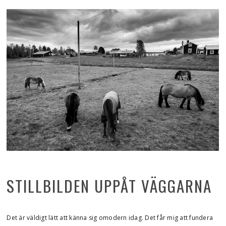
STILLBILDEN UPPÅT VÄGGARNA
Det är väldigt lätt att känna sig omodern idag. Det får mig att fundera