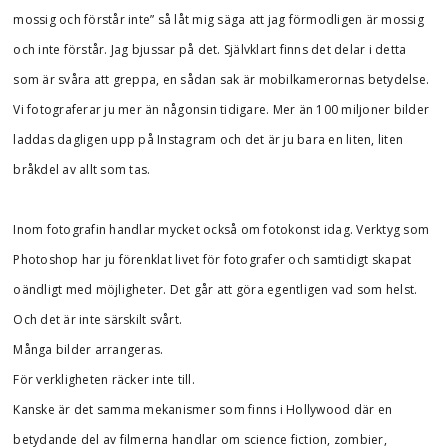
mossig och förstår inte” så låt mig säga att jag förmodligen är mossig
och inte förstår. Jag bjussar på det. Självklart finns det delar i detta
som är svåra att greppa, en sådan sak är mobilkamerornas betydelse.
Vi fotograferar ju mer än någonsin tidigare. Mer än 100 miljoner bilder
laddas dagligen upp på Instagram och det är ju bara en liten, liten
bråkdel av allt som tas.
Inom fotografin handlar mycket också om fotokonst idag. Verktyg som
Photoshop har ju förenklat livet för fotografer och samtidigt skapat
oändligt med möjligheter. Det går att göra egentligen vad som helst.
Och det är inte särskilt svårt.
Många bilder arrangeras.
För verkligheten räcker inte till.
Kanske är det samma mekanismer som finns i Hollywood där en
betydande del av filmerna handlar om science fiction, zombier,