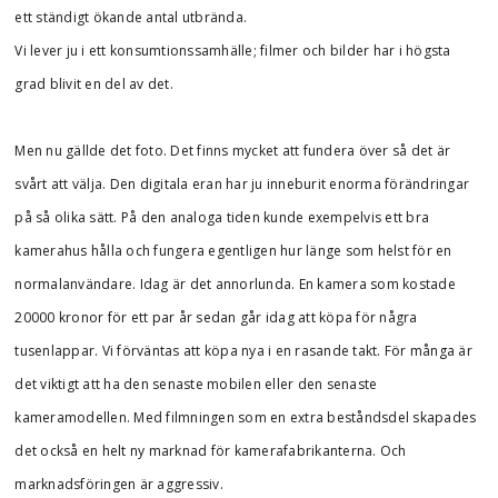
ett ständigt ökande antal utbrända.
Vi lever ju i ett konsumtionssamhälle; filmer och bilder har i högsta
grad blivit en del av det.
Men nu gällde det foto. Det finns mycket att fundera över så det är
svårt att välja. Den digitala eran har ju inneburit enorma förändringar
på så olika sätt. På den analoga tiden kunde exempelvis ett bra
kamerahus hålla och fungera egentligen hur länge som helst för en
normalanvändare. Idag är det annorlunda. En kamera som kostade
20000 kronor för ett par år sedan går idag att köpa för några
tusenlappar. Vi förväntas att köpa nya i en rasande takt. För många är
det viktigt att ha den senaste mobilen eller den senaste
kameramodellen. Med filmningen som en extra beståndsdel skapades
det också en helt ny marknad för kamerafabrikanterna. Och
marknadsföringen är aggressiv.