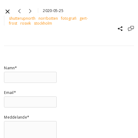
2020-05-25
shutterupnorth
norrbotten
fotografi
gert-
frost
rosvik
stockholm
Namn*
Email*
Meddelande*