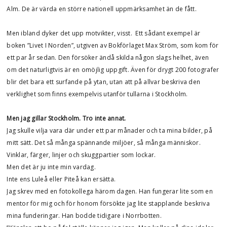
Alm. De är värda en större nationell uppmärksamhet än de fått.
Men ibland dyker det upp motvikter, visst. Ett sådant exempel är
boken ”Livet I Norden”, utgiven av Bokförlaget Max Ström, som kom för
ett par år sedan. Den försöker ändå skilda någon slags helhet, även
om det naturligtvis är en omöjlig uppgift. Även för drygt 200 fotografer
blir det bara ett surfande på ytan, utan att på allvar beskriva den
verklighet som finns exempelvis utanför tullarna i Stockholm.
Men jag gillar Stockholm. Tro inte annat.
Jag skulle vilja vara där under ett par månader och ta mina bilder, på
mitt sätt. Det så många spännande miljöer, så många människor.
Vinklar, färger, linjer och skuggpartier som lockar.
Men det är ju inte min vardag.
Inte ens Luleå eller Piteå kan ersätta.
Jag skrev med en fotokollega härom dagen. Han fungerar lite som en
mentor för mig och för honom försökte jag lite stapplande beskriva
mina funderingar. Han bodde tidigare i Norrbotten.