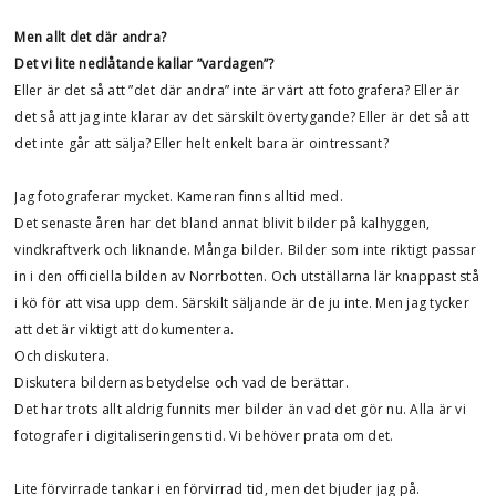
Men allt det där andra?
Det vi lite nedlåtande kallar ”vardagen”?
Eller är det så att ”det där andra” inte är värt att fotografera? Eller är
det så att jag inte klarar av det särskilt övertygande? Eller är det så att
det inte går att sälja? Eller helt enkelt bara är ointressant?
Jag fotograferar mycket. Kameran finns alltid med.
Det senaste åren har det bland annat blivit bilder på kalhyggen,
vindkraftverk och liknande. Många bilder. Bilder som inte riktigt passar
in i den officiella bilden av Norrbotten. Och utställarna lär knappast stå
i kö för att visa upp dem. Särskilt säljande är de ju inte. Men jag tycker
att det är viktigt att dokumentera.
Och diskutera.
Diskutera bildernas betydelse och vad de berättar.
Det har trots allt aldrig funnits mer bilder än vad det gör nu. Alla är vi
fotografer i digitaliseringens tid. Vi behöver prata om det.
Lite förvirrade tankar i en förvirrad tid, men det bjuder jag på.