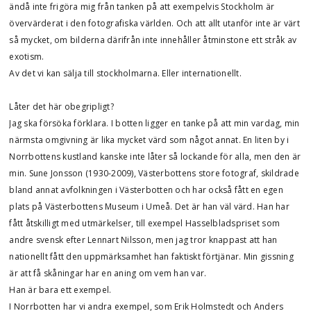
ändå inte frigöra mig från tanken på att exempelvis Stockholm är
övervärderat i den fotografiska världen. Och att allt utanför inte är värt
så mycket, om bilderna därifrån inte innehåller åtminstone ett stråk av
exotism.
Av det vi kan sälja till stockholmarna. Eller internationellt.
Låter det här obegripligt?
Jag ska försöka förklara. I botten ligger en tanke på att min vardag, min
närmsta omgivning är lika mycket värd som något annat. En liten by i
Norrbottens kustland kanske inte låter så lockande för alla, men den är
min. Sune Jonsson (1930-2009), Västerbottens store fotograf, skildrade
bland annat avfolkningen i Västerbotten och har också fått en egen
plats på Västerbottens Museum i Umeå. Det är han väl värd. Han har
fått åtskilligt med utmärkelser, till exempel Hasselbladspriset som
andre svensk efter Lennart Nilsson, men jag tror knappast att han
nationellt fått den uppmärksamhet han faktiskt förtjänar. Min gissning
är att få skåningar har en aning om vem han var.
Han är bara ett exempel.
I Norrbotten har vi andra exempel, som Erik Holmstedt och Anders