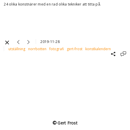
24 olika konstnärer med en rad olika tekniker att titta på.
2019-11-28
utställning
norrbotten
fotografi
gert-frost
konstkalendern
©
Gert Frost