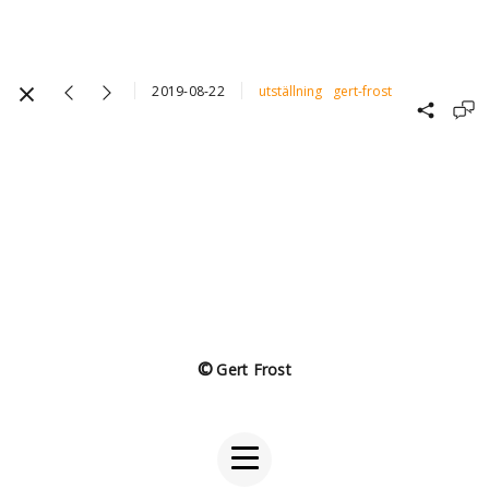
2019-08-22
utställning
gert-frost
©
Gert Frost