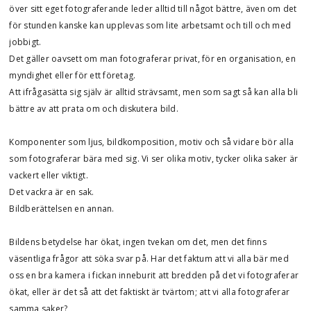
över sitt eget fotograferande leder alltid till något bättre, även om det
för stunden kanske kan upplevas som lite arbetsamt och till och med
jobbigt.
Det gäller oavsett om man fotograferar privat, för en organisation, en
myndighet eller för ett företag.
Att ifrågasätta sig själv är alltid strävsamt, men som sagt så kan alla bli
bättre av att prata om och diskutera bild.
Komponenter som ljus, bildkomposition, motiv och så vidare bör alla
som fotograferar bära med sig. Vi ser olika motiv, tycker olika saker är
vackert eller viktigt.
Det vackra är en sak.
Bildberättelsen en annan.
Bildens betydelse har ökat, ingen tvekan om det, men det finns
väsentliga frågor att söka svar på. Har det faktum att vi alla bär med
oss en bra kamera i fickan inneburit att bredden på det vi fotograferar
ökat, eller är det så att det faktiskt är tvärtom; att vi alla fotograferar
samma saker?