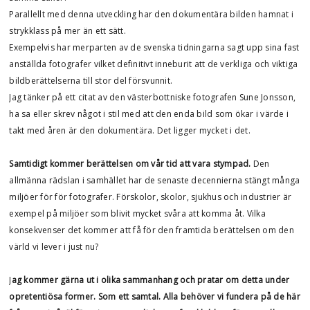
Parallellt med denna utveckling har den dokumentära bilden hamnat i
strykklass på mer än ett sätt.
Exempelvis har merparten av de svenska tidningarna sagt upp sina fast
anställda fotografer vilket definitivt inneburit att de verkliga och viktiga
bildberättelserna till stor del försvunnit.
Jag tänker på ett citat av den västerbottniske fotografen Sune Jonsson,
ha sa eller skrev något i stil med att den enda bild som ökar i värde i
takt med åren är den dokumentära. Det ligger mycket i det.
Samtidigt kommer berättelsen om vår tid att vara stympad.
Den
allmänna rädslan i samhället har de senaste decennierna stängt många
miljöer för för fotografer. Förskolor, skolor, sjukhus och industrier är
exempel på miljöer som blivit mycket svåra att komma åt. Vilka
konsekvenser det kommer att få för den framtida berättelsen om den
värld vi lever i just nu?
J
ag kommer gärna ut i olika sammanhang och pratar om detta under
opretentiösa former. Som ett samtal. Alla behöver vi fundera på de här