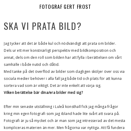
FOTOGRAF GERT FROST
SKA VI PRATA BILD?
Jag tycker att det är både kul och nödvändigt att prata om bilder.
Dels ur ett mer konstnärligt perspektiv med bildkomposition och
annat, dels om den roll som bilden har att fylla i berättelsen om vårt
samhälle i både nutid och dåtid.
Med tanke på det överflöd av bilder som dagligen sköljer över oss via
sociala medier behöver i alla fall jag både tid och plats för att kunna
sortera vad som är viktigt. Det är inte enkelt att värja sig.
Vilken berättelse bär dina/era bilder med sig?
Efter min senaste utställning i Luleå konsthall fick jag många frågor
kring min egen fotografi som jag ibland hade lite svårt att svara på.
Fotografi är ju så mycket och är man som jag intresserad av det mesta
kompliceras materien än mer. Men frågorna var nyttiga. Att få fundera