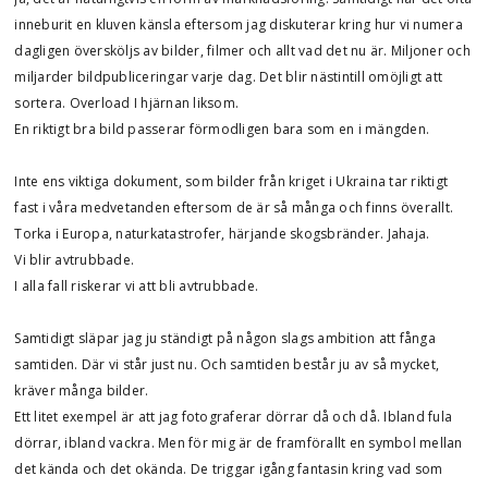
inneburit en kluven känsla eftersom jag diskuterar kring hur vi numera
dagligen översköljs av bilder, filmer och allt vad det nu är. Miljoner och
miljarder bildpubliceringar varje dag. Det blir nästintill omöjligt att
sortera. Overload I hjärnan liksom.
En riktigt bra bild passerar förmodligen bara som en i mängden.
Inte ens viktiga dokument, som bilder från kriget i Ukraina tar riktigt
fast i våra medvetanden eftersom de är så många och finns överallt.
Torka i Europa, naturkatastrofer, härjande skogsbränder. Jahaja.
Vi blir avtrubbade.
I alla fall riskerar vi att bli avtrubbade.
Samtidigt släpar jag ju ständigt på någon slags ambition att fånga
samtiden. Där vi står just nu. Och samtiden består ju av så mycket,
kräver många bilder.
Ett litet exempel är att jag fotograferar dörrar då och då. Ibland fula
dörrar, ibland vackra. Men för mig är de framförallt en symbol mellan
det kända och det okända. De triggar igång fantasin kring vad som