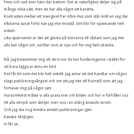
finns och vad som hänt där bakom. Det är naturligtvis skiljer sig på
många olika sätt, men de har alla något att berätta.
Kontrasten mellan ett övergivet Per Albin-hus som står intill en väg där
elbilarna susar förbi kan jag inte motstå. Det blir för spännande helt
enkelt.
Lika spännande är det att glänta på dörrarna till sådant som jag inte
alls kan något om, världar som är nya och för mig helt okända.
Nå. Jag bestämmer mig att skriv ner de här funderingarna i stället för
att bara lägga ut ännu en bild.
Det får bli som det blir helt enkelt. Jag antar att det handlar om någon
slags publiceringsångest och om att jag inte vill framstå som att jag
förhäver mig på något sätt.
Hursomhelst måste vi alla prata mer om bilder och hur vi förhåller oss
till alla intryck som sköljer över oss i en aldrig sinande ström.
Och jag ska nog minska antalet publiceringar igen.
Kanske. Möjligen.
Vi får se.