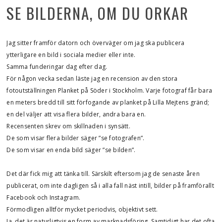
SE BILDERNA, OM DU ORKAR
Jag sitter framför datorn och överväger om jag ska publicera
ytterligare en bild i sociala medier eller inte.
Samma funderingar dag efter dag.
För någon vecka sedan läste jag en recension av den stora
fotoutställningen Planket på Söder i Stockholm. Varje fotograf får bara
en meters bredd till sitt förfogande av planket på Lilla Mejtens gränd;
en del väljer att visa flera bilder, andra bara en.
Recensenten skrev om skillnaden i synsätt.
De som visar flera bilder säger ”se fotografen”.
De som visar en enda bild säger ”se bilden”.
Det där fick mig att tänka till. Särskilt eftersom jag de senaste åren
publicerat, om inte dagligen så i alla fall näst intill, bilder på framförallt
Facebook och Instagram.
Förmodligen alltför mycket periodvis, objektivt sett.
Ja, det är naturligtvis en form av marknadsföring. Samtidigt har det ofta