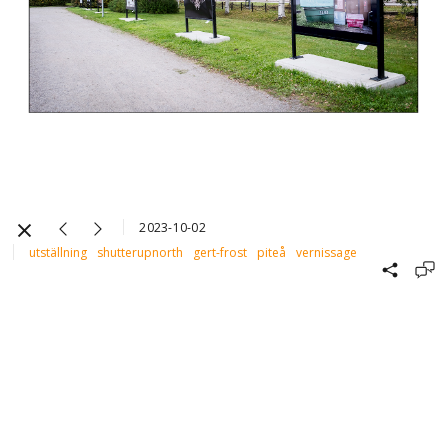
2023-10-02
utställning
shutterupnorth
gert-frost
piteå
vernissage