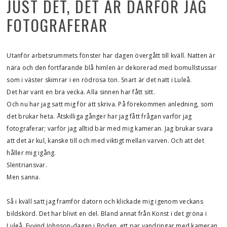
JUST DET, DET ÄR DÄRFÖR JAG
FOTOGRAFERAR
Utanför arbetsrummets fönster har dagen övergått till kväll. Natten är
nära och den fortfarande blå himlen är dekorerad med bomullstussar
som i väster skimrar i en rödrosa ton. Snart är det natt i Luleå.
Det har varit en bra vecka. Alla sinnen har fått sitt.
Och nu har jag satt mig för att skriva. På förekommen anledning, som
det brukar heta. Åtskilliga gånger har jag fått frågan varför jag
fotograferar; varför jag alltid bär med mig kameran. Jag brukar svara
att det är kul, kanske till och med viktigt mellan varven. Och att det
håller mig igång.
Slentriansvar.
Men sanna.
Så i kväll satt jag framför datorn och klickade mig igenom veckans
bildskörd. Det har blivit en del. Bland annat från Konst i det gröna i
Luleå, Eyvind Johnson-dagen i Boden, ett par vandringar med kameran