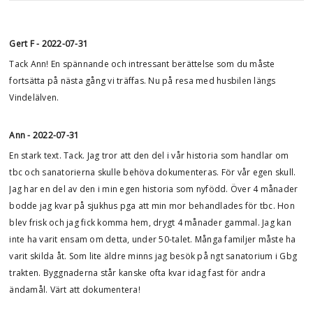
Gert F
-
2022-07-31
Tack Ann! En spännande och intressant berättelse som du måste
fortsätta på nästa gång vi träffas. Nu på resa med husbilen längs
Vindelälven.
Ann
-
2022-07-31
En stark text. Tack. Jag tror att den del i vår historia som handlar om
tbc och sanatorierna skulle behöva dokumenteras. För vår egen skull.
Jag har en del av den i min egen historia som nyfödd. Över 4 månader
bodde jag kvar på sjukhus pga att min mor behandlades för tbc. Hon
blev frisk och jag fick komma hem, drygt 4 månader gammal. Jag kan
inte ha varit ensam om detta, under 50-talet. Många familjer måste ha
varit skilda åt. Som lite äldre minns jag besök på ngt sanatorium i Gbg
trakten. Byggnaderna står kanske ofta kvar idag fast för andra
ändamål. Värt att dokumentera!