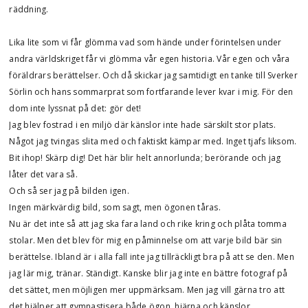
räddning.
Lika lite som vi får glömma vad som hände under förintelsen under
andra världskriget får vi glömma vår egen historia. Vår egen och våra
föräldrars berättelser. Och då skickar jag samtidigt en tanke till Sverker
Sörlin och hans sommarprat som fortfarande lever kvar i mig. För den
dom inte lyssnat på det: gör det!
Jag blev fostrad i en miljö där känslor inte hade särskilt stor plats.
Något jag tvingas slita med och faktiskt kämpar med. Inget tjafs liksom.
Bit ihop! Skärp dig! Det här blir helt annorlunda; berörande och jag
låter det vara så.
Och så ser jag på bilden igen.
Ingen märkvärdig bild, som sagt, men ögonen tåras.
Nu är det inte så att jag ska fara land och rike kring och plåta tomma
stolar. Men det blev för mig en påminnelse om att varje bild bär sin
berättelse. Ibland är i alla fall inte jag tillräckligt bra på att se den. Men
jag lär mig, tränar. Ständigt. Kanske blir jag inte en bättre fotograf på
det sättet, men möjligen mer uppmärksam. Men jag vill gärna tro att
det hjälper att gymnastisera både ögon, hjärna och känslor.