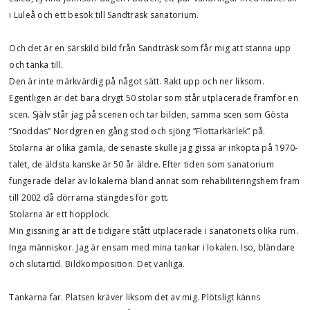
i Luleå och ett besök till Sandträsk sanatorium.
Och det är en särskild bild från Sandträsk som får mig att stanna upp
och tänka till.
Den är inte märkvärdig på något sätt. Rakt upp och ner liksom.
Egentligen är det bara drygt 50 stolar som står utplacerade framför en
scen. Själv står jag på scenen och tar bilden, samma scen som Gösta
”Snoddas” Nordgren en gång stod och sjöng ”Flottarkärlek” på.
Stolarna är olika gamla, de senaste skulle jag gissa är inköpta på 1970-
talet, de äldsta kanske är 50 år äldre. Efter tiden som sanatorium
fungerade delar av lokalerna bland annat som rehabiliteringshem fram
till 2002 då dörrarna stängdes för gott.
Stolarna är ett hopplock.
Min gissning är att de tidigare stått utplacerade i sanatoriets olika rum.
Inga människor. Jag är ensam med mina tankar i lokalen. Iso, bländare
och slutartid. Bildkomposition. Det vanliga.
Tankarna far. Platsen kräver liksom det av mig. Plötsligt känns