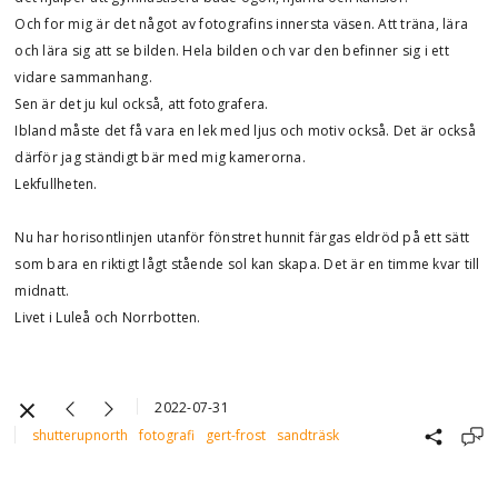
Och for mig är det något av fotografins innersta väsen. Att träna, lära
och lära sig att se bilden. Hela bilden och var den befinner sig i ett
vidare sammanhang.
Sen är det ju kul också, att fotografera.
Ibland måste det få vara en lek med ljus och motiv också. Det är också
därför jag ständigt bär med mig kamerorna.
Lekfullheten.
Nu har horisontlinjen utanför fönstret hunnit färgas eldröd på ett sätt
som bara en riktigt lågt stående sol kan skapa. Det är en timme kvar till
midnatt.
Livet i Luleå och Norrbotten.
2022-07-31
shutterupnorth
fotografi
gert-frost
sandträsk