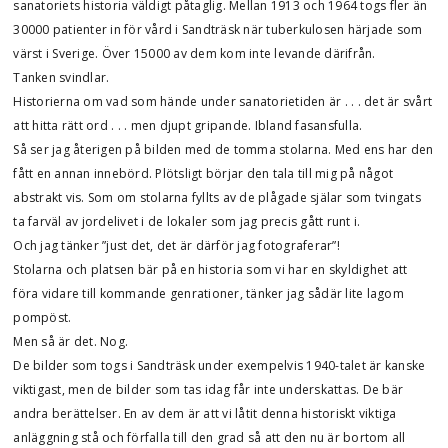
sanatoriets historia väldigt påtaglig. Mellan 1913 och 1964 togs fler än
30000 patienter in för vård i Sandträsk när tuberkulosen härjade som
värst i Sverige. Över 15000 av dem kom inte levande därifrån.
Tanken svindlar.
Historierna om vad som hände under sanatorietiden är . . . det är svårt
att hitta rätt ord . . . men djupt gripande. Ibland fasansfulla.
Så ser jag återigen på bilden med de tomma stolarna. Med ens har den
fått en annan innebörd. Plötsligt börjar den tala till mig på något
abstrakt vis. Som om stolarna fyllts av de plågade själar som tvingats
ta farväl av jordelivet i de lokaler som jag precis gått runt i.
Och jag tänker ”just det, det är därför jag fotograferar”!
Stolarna och platsen bär på en historia som vi har en skyldighet att
föra vidare till kommande genrationer, tänker jag sådär lite lagom
pompöst.
Men så är det. Nog.
De bilder som togs i Sandträsk under exempelvis 1940-talet är kanske
viktigast, men de bilder som tas idag får inte underskattas. De bär
andra berättelser. En av dem är att vi låtit denna historiskt viktiga
anläggning stå och förfalla till den grad så att den nu är bortom all