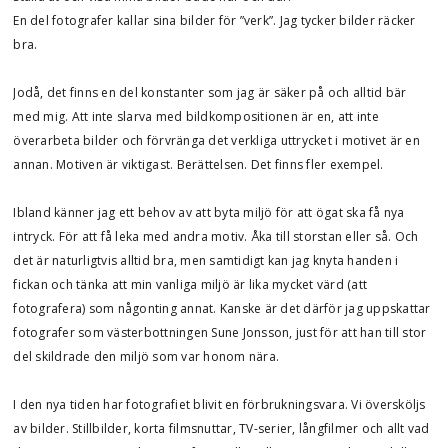
En del fotografer kallar sina bilder för ”verk”. Jag tycker bilder räcker
bra.
Jodå, det finns en del konstanter som jag är säker på och alltid bär
med mig. Att inte slarva med bildkompositionen är en, att inte
överarbeta bilder och förvränga det verkliga uttrycket i motivet är en
annan. Motiven är viktigast. Berättelsen. Det finns fler exempel.
Ibland känner jag ett behov av att byta miljö för att ögat ska få nya
intryck. För att få leka med andra motiv. Åka till storstan eller så. Och
det är naturligtvis alltid bra, men samtidigt kan jag knyta handen i
fickan och tänka att min vanliga miljö är lika mycket värd (att
fotografera) som någonting annat. Kanske är det därför jag uppskattar
fotografer som västerbottningen Sune Jonsson, just för att han till stor
del skildrade den miljö som var honom nära.
I den nya tiden har fotografiet blivit en förbrukningsvara. Vi översköljs
av bilder. Stillbilder, korta filmsnuttar, TV-serier, långfilmer och allt vad