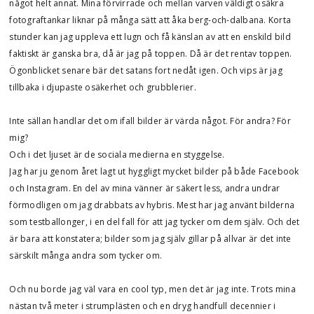
något helt annat. Mina förvirrade och mellan varven väldigt osäkra
fotograftankar liknar på många sätt att åka berg-och-dalbana. Korta
stunder kan jag uppleva ett lugn och få känslan av att en enskild bild
faktiskt är ganska bra, då är jag på toppen. Då är det rentav toppen.
Ögonblicket senare bär det satans fort nedåt igen. Och vips är jag
tillbaka i djupaste osäkerhet och grubblerier.
Inte sällan handlar det om ifall bilder är värda något. För andra? För
mig?
Och i det ljuset är de sociala medierna en styggelse.
Jag har ju genom året lagt ut hyggligt mycket bilder på både Facebook
och Instagram. En del av mina vänner är säkert less, andra undrar
förmodligen om jag drabbats av hybris. Mest har jag använt bilderna
som testballonger, i en del fall för att jag tycker om dem själv. Och det
är bara att konstatera; bilder som jag själv gillar på allvar är det inte
särskilt många andra som tycker om.
Och nu borde jag väl vara en cool typ, men det är jag inte. Trots mina
nästan två meter i strumplästen och en dryg handfull decennier i