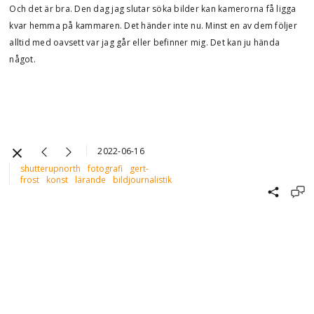
Och det är bra. Den dag jag slutar söka bilder kan kamerorna få ligga
kvar hemma på kammaren. Det händer inte nu. Minst en av dem följer
alltid med oavsett var jag går eller befinner mig. Det kan ju hända
något.
2022-06-16
shutterupnorth
fotografi
gert-
frost
konst
lärande
bildjournalistik