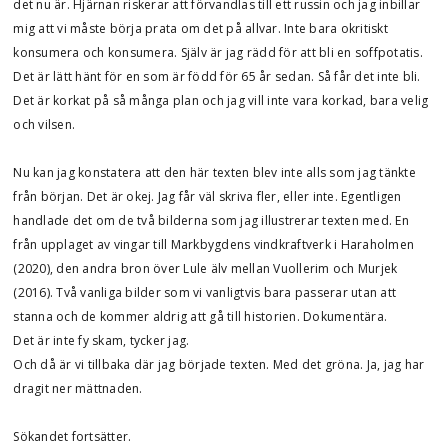
det nu är. Hjärnan riskerar att förvandlas till ett russin och jag inbillar
mig att vi måste börja prata om det på allvar. Inte bara okritiskt
konsumera och konsumera. Själv är jag rädd för att bli en soffpotatis.
Det är lätt hänt för en som är född för 65 år sedan. Så får det inte bli.
Det är korkat på så många plan och jag vill inte vara korkad, bara velig
och vilsen.
Nu kan jag konstatera att den här texten blev inte alls som jag tänkte
från början. Det är okej. Jag får väl skriva fler, eller inte. Egentligen
handlade det om de två bilderna som jag illustrerar texten med. En
från upplaget av vingar till Markbygdens vindkraftverk i Haraholmen
(2020), den andra bron över Lule älv mellan Vuollerim och Murjek
(2016). Två vanliga bilder som vi vanligtvis bara passerar utan att
stanna och de kommer aldrig att gå till historien. Dokumentära.
Det är inte fy skam, tycker jag.
Och då är vi tillbaka där jag började texten. Med det gröna. Ja, jag har
dragit ner mättnaden.
Sökandet fortsätter.