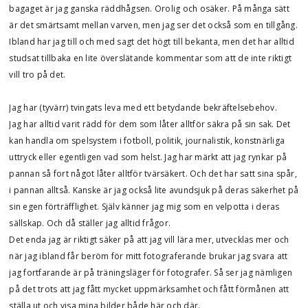
bagaget är jag ganska räddhågsen. Orolig och osäker. På många sätt
är det smärtsamt mellan varven, men jag ser det också som en tillgång.
Ibland har jag till och med sagt det högt till bekanta, men det har alltid
studsat tillbaka en lite överslätande kommentar som att de inte riktigt
vill tro på det.
Jag har (tyvärr) tvingats leva med ett betydande bekräftelsebehov.
Jag har alltid varit rädd för dem som låter alltför säkra på sin sak. Det
kan handla om spelsystem i fotboll, politik, journalistik, konstnärliga
uttryck eller egentligen vad som helst. Jag har märkt att jag rynkar på
pannan så fort något låter alltför tvärsäkert. Och det har satt sina spår,
i pannan alltså. Kanske är jag också lite avundsjuk på deras säkerhet på
sin egen förträfflighet. Själv känner jag mig som en velpotta i deras
sällskap. Och då ställer jag alltid frågor.
Det enda jag är riktigt säker på att jag vill lära mer, utvecklas mer och
när jag ibland får beröm för mitt fotograferande brukar jag svara att
jag fortfarande är på träningsläger för fotografer. Så ser jag nämligen
på det trots att jag fått mycket uppmärksamhet och fått förmånen att
ställa ut och visa mina bilder både här och där.