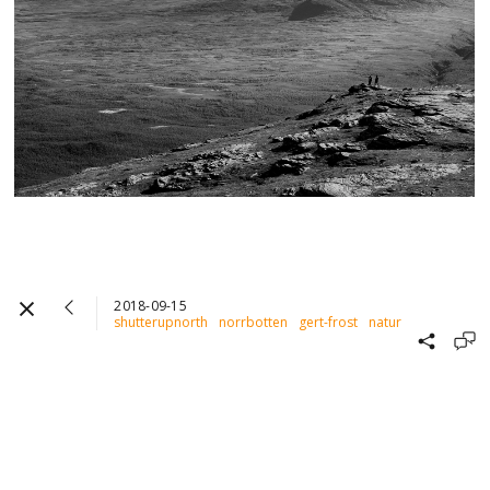
2018-09-15
shutterupnorth
norrbotten
gert-frost
natur