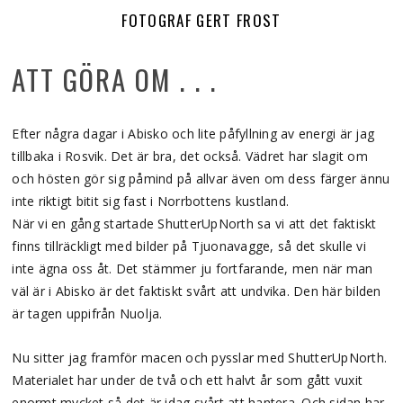
FOTOGRAF GERT FROST
ATT GÖRA OM . . .
Efter några dagar i Abisko och lite påfyllning av energi är jag
tillbaka i Rosvik. Det är bra, det också. Vädret har slagit om
och hösten gör sig påmind på allvar även om dess färger ännu
inte riktigt bitit sig fast i Norrbottens kustland.
När vi en gång startade ShutterUpNorth sa vi att det faktiskt
finns tillräckligt med bilder på Tjuonavagge, så det skulle vi
inte ägna oss åt. Det stämmer ju fortfarande, men när man
väl är i Abisko är det faktiskt svårt att undvika. Den här bilden
är tagen uppifrån Nuolja.
Nu sitter jag framför macen och pysslar med ShutterUpNorth.
Materialet har under de två och ett halvt år som gått vuxit
enormt mycket så det är idag svårt att hantera. Och sidan har